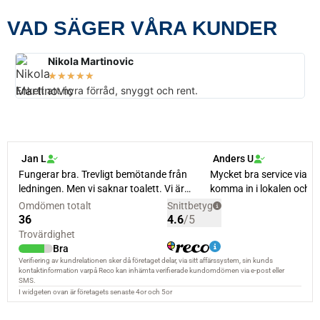
VAD SÄGER VÅRA KUNDER
Nikola Martinovic
★
★
★
★
★
Enkelt att hyra förråd, snyggt och rent.
Sn